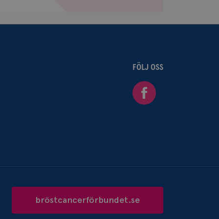
da och används för
m hur webbplatsen
lick och utför
ren använder
am som
n han besökte
lick och utför
FÖLJ OSS
ren använder
am som
Facebook
n han besökte
ifierar och känner
tad reklam.
bröstcancerförbundet.se