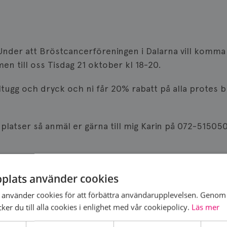
 Under att Bröstcancerföreningen i Dalarna vill komma
en till oss Tisdag 21 oktober kl 18-20.
illtugg och dryck och ni får 20% rabatt på alla protes
platser så anmäl er gärna till mig Karin på 072-51505
plats använder cookies
använder cookies för att förbättra användarupplevelsen. Genom 
er du till alla cookies i enlighet med vår cookiepolicy.
Läs mer