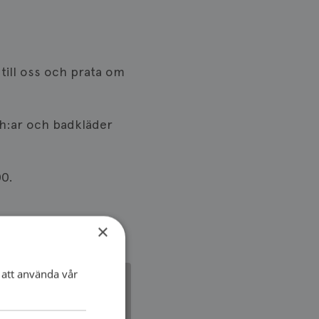
 till oss och prata om
 bh:ar och badkläder
00.
×
att använda vår