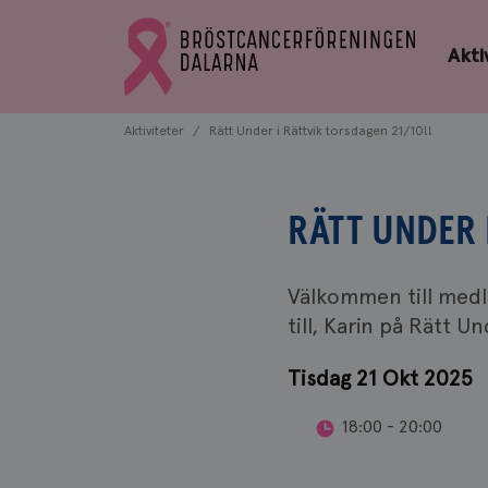
Bröstcancerförbundets
Gå
startsida
Akti
till
Bröstcancerförbundets
startsida
Aktiviteter
Rätt Under i Rättvik torsdagen 21/10!!
RÄTT UNDER 
Välkommen till medle
till, Karin på Rätt 
Tisdag 21 Okt 2025
18:00 - 20:00