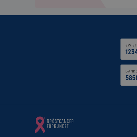
IDE
_gcl_au
SWIS
123
_pin_unauth
BANK
585