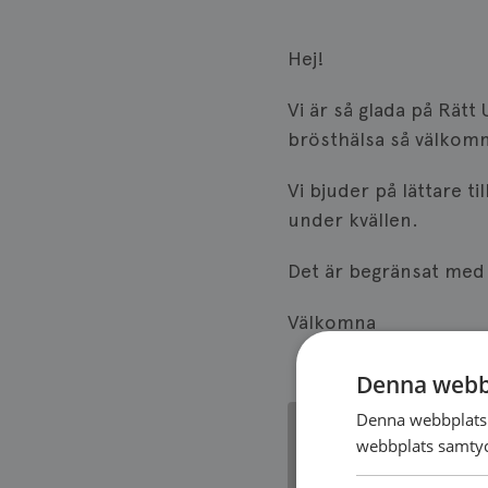
Hej!
Vi är så glada på Rätt
brösthälsa så välkomm
Vi bjuder på lättare t
under kvällen.
Det är begränsat med 
Välkomna
Denna webb
Denna webbplats 
webbplats samtyck
ANMÄLAN